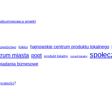
podsumowująca projekt
hajnowskie centrum produktu lokalnego
ziedzictwo
folklor
społec
trum miasta
popt
produkt lokalny
rozwój lokalny
niadania biznesowe
ywatności
?