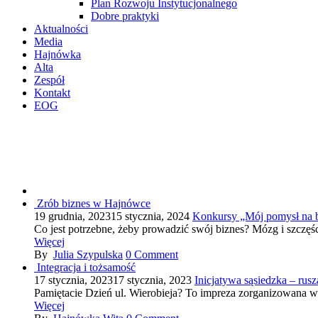
Plan Rozwoju Instytucjonalnego
Dobre praktyki
Aktualności
Media
Hajnówka
Alta
Zespół
Kontakt
EOG
Zrób biznes w Hajnówce
19 grudnia, 2023
15 stycznia, 2024
Konkursy „Mój pomysł na b
Co jest potrzebne, żeby prowadzić swój biznes? Mózg i szczęśc
Więcej
By
Julia Szypulska
0
Comment
Integracja i tożsamość
17 stycznia, 2023
17 stycznia, 2023
Inicjatywa sąsiedzka – rus
Pamiętacie Dzień ul. Wierobieja? To impreza zorganizowana w r
Więcej