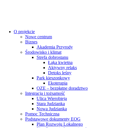
O projekcie
Nowe centrum
Biznes
Akademia Przyrody
Środowisko i klimat
Strefa dobrostanu
Łąka kwietna
Aktywny relaks
Detoks leśny
Park kieszonkowy
Ekoterapia
OZE – bezpłatne doradztwo
Integracja i tożsamość
Ulica Wierobieja
Stara Judzianka
Nowa Judzianka
Pomoc Techniczna
Podstawowe dokumenty EOG
Plan Rozwoju Lokalnego