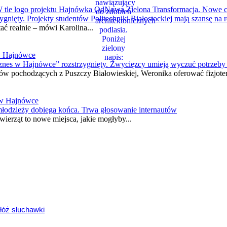
Nowe c
ięty. Projekty studentów Politechniki Białostockiej mają szansę na r
ać realnie – mówi Karolina...
w Hajnówce
znes w Hajnówce” rozstrzygnięty. Zwycięzcy umieją wyczuć potrzeb
w pochodzących z Puszczy Białowieskiej, Weronika oferować fizjotera
 w Hajnówce
młodzieży dobiega końca. Trwa głosowanie internautów
zwierząt to nowe miejsca, jakie mogłyby...
łóż słuchawki