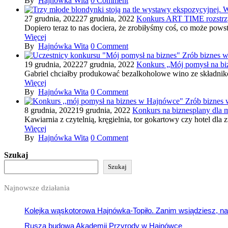
By
Hajnówka Wita
0
Comment
27 grudnia, 2022
27 grudnia, 2022
Konkurs ART TIME rozstrzygn
Dopiero teraz to nas dociera, że zrobiłyśmy coś, co może powst
Więcej
By
Hajnówka Wita
0
Comment
Zrób biznes 
19 grudnia, 2022
27 grudnia, 2022
Konkurs „Mój pomysł na bi
Gabriel chciałby produkować bezalkoholowe wino ze składnikó
Więcej
By
Hajnówka Wita
0
Comment
Zrób biznes
8 grudnia, 2022
19 grudnia, 2022
Konkurs na biznesplany dla 
Kawiarnia z czytelnią, kręgielnia, tor gokartowy czy hotel dla 
Więcej
By
Hajnówka Wita
0
Comment
Szukaj
Szukaj
Najnowsze działania
Kolejka wąskotorowa Hajnówka-Topiło. Zanim wsiądziesz, na
Rusza budowa Akademii Przyrody w Hajnówce