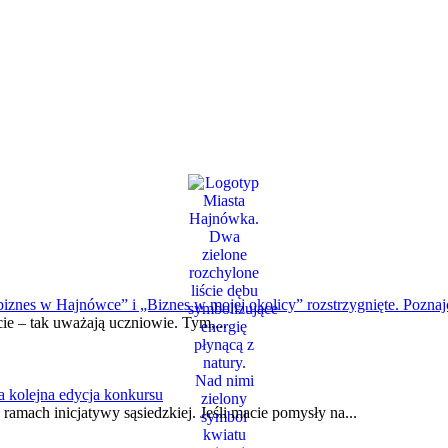
iznes w Hajnówce” i „Biznes w mojej okolicy” rozstrzygnięte. Pozna
ie – tak uważają uczniowie. Tym,...
za kolejna edycja konkursu
amach inicjatywy sąsiedzkiej. Jeśli macie pomysły na...