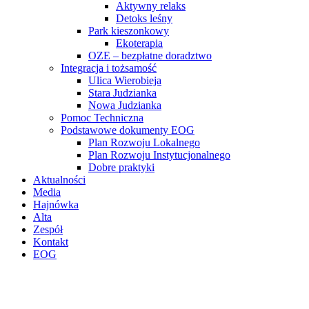
Aktywny relaks
Detoks leśny
Park kieszonkowy
Ekoterapia
OZE – bezpłatne doradztwo
Integracja i tożsamość
Ulica Wierobieja
Stara Judzianka
Nowa Judzianka
Pomoc Techniczna
Podstawowe dokumenty EOG
Plan Rozwoju Lokalnego
Plan Rozwoju Instytucjonalnego
Dobre praktyki
Aktualności
Media
Hajnówka
Alta
Zespół
Kontakt
EOG