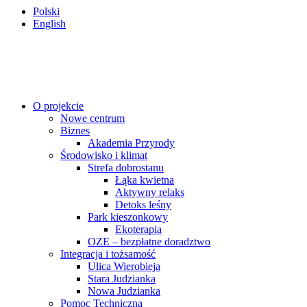
Polski
English
O projekcie
Nowe centrum
Biznes
Akademia Przyrody
Środowisko i klimat
Strefa dobrostanu
Łąka kwietna
Aktywny relaks
Detoks leśny
Park kieszonkowy
Ekoterapia
OZE – bezpłatne doradztwo
Integracja i tożsamość
Ulica Wierobieja
Stara Judzianka
Nowa Judzianka
Pomoc Techniczna