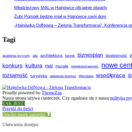
Młodzieżowy MAL w Hajnówce oficjalnie otwarty
Żubr Pompik będzie miał w Hajnówce swój dom
„Hajnówka OdNowa – Zielona Transformacja”. Konferencja 
Tagi
biznesplan
architektura
dostępność
d
akademia przyrody
alta
bartnik
nowe cen
konkurs
kultura
mal
murale
niepełnosprawność
współpraca
tożsamość
ś
turystyka
ułatwienia dostępu
Wierobieja
Proudly powered by
ThemeZaa
.
Nasza strona używa ciasteczek. Czy zgadzasz się z naszą
polityką pr
TAK JEST!
Przejdź do treści
Otwórz pasek narzędzi
Ułatwienia dostępu