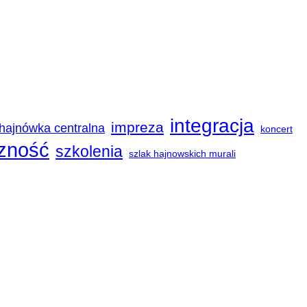
integracja
impreza
hajnówka centralna
koncert
zność
szkolenia
szlak hajnowskich murali