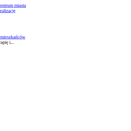
entrum miasta
ealizację
y mieszkańców
pię i...